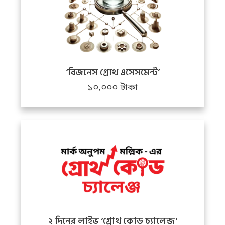
‘বিজনেস গ্রোথ এসেসমেন্ট’
১০,০০০ টাকা
২ দিনের লাইভ ‘গ্রোথ কোড চ্যালেন্জ'