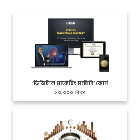
‘ডিজিটাল মার্কেটিং মাস্টারি’ কোর্স
১০,০০০ টাকা