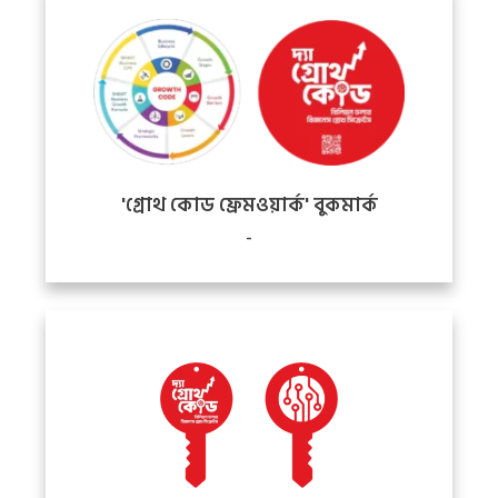
'গ্রোথ কোড
ফ্রেমওয়ার্ক' বুকমার্ক
-