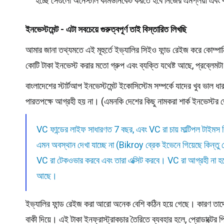
হচ্ছে সেগুলো অনেস্টলি কমিউনিকেট করতে হবে নিজের এমপ্লয়ী এবং ক
ইনভেস্টমেন্ট - এটা সবচেয়ে গুরুত্বপূর্ণ তাই বিস্তারিত লিখছি
আমার জানা তথ্যমতে এই মূহুর্তে ইভ্যালির সিইও ফান্ড রেইজ করে কোম্পান
কোটি টাকা ইনভেস্ট করার মতো গ্রুপ এবং ব্যক্তি যথেষ্ট আছে, প্রব্লেম
বাংলাদেশের স্টার্টআপ ইনভেস্টমেন্ট ইকোসিস্টেম সম্পর্কে যাদের খুব ভা
পারতপক্ষে আগ্রহী হয় না। (এমনকি দেশের কিছু নামকরা শার্ক ইনভেস্টর
VC ফান্ডের লাইফ সাধারণত 7 বছর, এবং VC রা চায় মাল্টিপল টাইমস র
এমন অবস্থান দেখা যাচ্ছে না (Bikroy ব্রেক ইভেনে গিয়েছে কিন্তু
VC রা টেকওভার করবে এবং তারা এক্সিট করবে। VC রা আগ্রহী না হলে এঞ
আছে।
ইভ্যালির ফান্ড রেইজ করা আরো অনেক বেশি কঠিন হয়ে গেছে। কারণ তাদের প্র
বাকী দিয়ে। এই টাকা ইনফ্রাস্ট্রাকচার তৈরিতে ব্যবহার হলে, প্রোডাক্টে