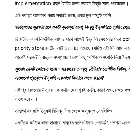
implementation প্ল্যান তৈরির জন্য হয়তো কিছুটা সময় প্রয়োজন।
এই পর্যন্ত আমাদের প্রায় সবারই জানা, এবার মূল পয়েন্টে আসি।
ভবিষ্যতের সুরক্ষার তো একটা ব্যবস্থা হলো, কিন্তু ইভ্যালিতে পেন্ডিং প্রো
ডিজিটাল কমার্স নির্দেশিকা আসার সাথে সাথেই ইভ্যালি সেগুলোর সা
priority store জাতীয় আইডিয়া নিয়ে এসেছে (যদিও এটা মিনিমাম আরো ১
আগেই সরকারী নিয়ন্ত্রক সংস্থাগুলো বেশ কিছু আর্থিক অসংগতি নিয়ে ইভ
সুতরাং নেক্সট কোশ্চেন হচ্ছে - সরকারের তদন্ত, মিডিয়ার নেগিটিভ নিউজ, মা
এতগুলো প্রব্লেম ইভ্যালি একসাথে কিভাবে সলভ করবে?
এই প্রশ্নগুলোর উত্তর এক কথায় দেয়া খুবই কঠিন, কারণ এখানে অনেকগু
সহজ হবে না।
তাছাড়া ইভ্যালি ইস্যুটা বিভিন্ন দিক থেকে অত্যন্ত সেনসিটিভ।
একদিকে আটকে থাকা হাজারো মানুষের কষ্টের টাকার প্রোডাক্ট, শতশত এমপ্লয়ী