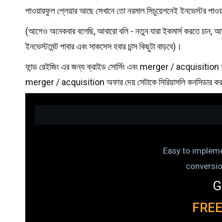
পাওয়ারফুল প্লেয়ার আছে সেখানে তো নরমাল সিচুয়েশনেই ইনভেস্টর পাও
(আগেও অনেকবার বলেছি, আবারো বলি - নতুন যারা ইকমার্স করতে চান, আল
ইনভেস্টমেন্ট পাবার এবং সাকসেস হবার চান্স কিছুটা বাড়বে)।
ফান্ড রেইজিং এর জন্য ক্রাইড সোর্সিং এবং merger / acquisition অপ
merger / acquisition অফার দেয় সেটাকে সিরিয়াসলি কনসিডার ক
Easy to impleme
conversi
G
FRE