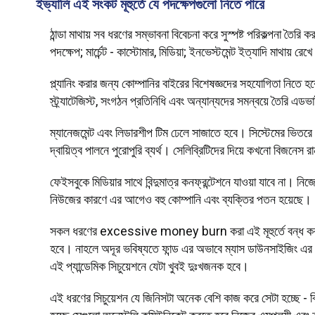
ইভ্যালি এই সংকট মূহুর্তে যে পদক্ষেপগুলো নিতে পারে
ঠান্ডা মাথায় সব ধরণের সম্ভাবনা বিবেচনা করে সুস্পষ্ট পরিকল্পনা তৈরি 
পদক্ষেপ; মার্চেন্ট - কাস্টোমার, মিডিয়া; ইনভেস্টমেন্ট ইত্যাদি মাথায় র
প্ল্যানিং করার জন্য কোম্পানির বাইরের বিশেষজ্ঞদের সহযোগিতা নিতে হবে
স্ট্র্যাটেজিস্ট, সংগঠন প্রতিনিধি এবং অন্যান্যদের সমন্বয়ে তৈরি এ
ম্যানেজমেন্ট এবং লিডারশীপ টিম ঢেলে সাজাতে হবে। সিস্টেমের ভিতরে থ
দ্বায়িত্ব পালনে পুরোপুরি ব্যর্থ। সেলিব্রিটিদের দিয়ে কখনো বিজনেস র
ফেইসবুকে মিডিয়ার সাথে বিন্দুমাত্র কনফ্রন্টেশনে যাওয়া যাবে না। 
নিউজের কারণে এর আগেও বহু কোম্পানি এবং ব্যক্তির পতন হয়েছে।
সকল ধরণের excessive money burn করা এই মূহুর্তে বন্ধ করতে 
হবে। নাহলে অদূর ভবিষ্যতে ফান্ড এর অভাবে ম্যাস ডাউনসাইজিং এ
এই প্যান্ডেমিক সিচুয়েশনে যেটা খুবই দুঃখজনক হবে।
এই ধরণের সিচুয়েশন যে জিনিসটা অনেক বেশি কাজ করে সেটা হচ্ছে - ক্