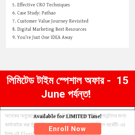
5. Effective CRO Techniques
6. Case Study: Pathao
7. Customer Value Journey Revisited
8. Digital Marketing Best Resources
9. You’re Just One IDEA Away
লিমিটেড টাইম স্পেশাল অফার - 15
June পর্যন্ত!
অনেকের অনুরোধে আমরা আমাদের প্রিমিয়াম কনসালটেন্সি ক্লায়েন্টদের জন্য
Available for LIMITED Time
!
কাস্টমাইজ করা স্ট্র্যাটেজিক ফ্রেমওয়ার্ক ব্যবহার করে ডিজিটাল মার্কেটিং এর
Enroll Now
উপর এই Flagship প্রোগ্রামটি তৈরি করেছি।