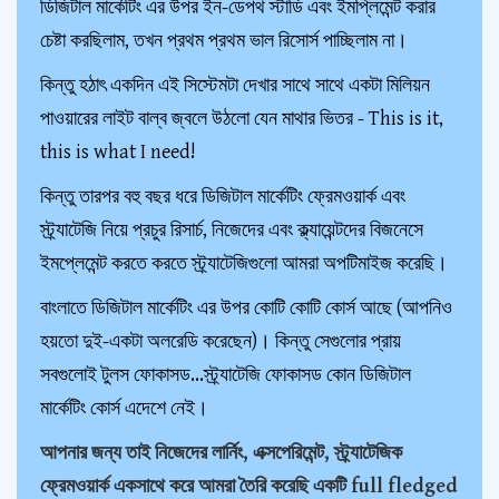
ডিজিটাল মার্কেটিং এর উপর ইন-ডেপথ স্টাডি এবং ইমপ্লিমেন্ট করার
চেষ্টা করছিলাম, তখন প্রথম প্রথম ভাল রিসোর্স পাচ্ছিলাম না।
কিন্তু হঠাৎ একদিন এই সিস্টেমটা দেখার সাথে সাথে একটা মিলিয়ন
পাওয়ারের লাইট বাল্ব জ্বলে উঠলো যেন মাথার ভিতর - This is it,
this is what I need!
কিন্তু তারপর বহু বছর ধরে ডিজিটাল মার্কেটিং ফ্রেমওয়ার্ক এবং
স্ট্র্যাটেজি নিয়ে প্রচুর রিসার্চ, নিজেদের এবং ক্ল্যায়েন্টদের বিজনেসে
ইমপ্লেমেন্ট করতে করতে স্ট্র্যাটেজিগুলো আমরা অপটিমাইজ করেছি।
বাংলাতে ডিজিটাল মার্কেটিং এর উপর কোটি কোটি কোর্স আছে (আপনিও
হয়তো দুই-একটা অলরেডি করেছেন)। কিন্তু
সেগুলোর প্রায়
সবগুলোই টুলস ফোকাসড...স্ট্র্যাটেজি ফোকাসড কোন ডিজিটাল
মার্কেটিং কোর্স এদেশে নেই।
আপনার জন্য তাই নিজেদের লার্নিং, এক্সপেরিমেন্ট, স্ট্র্যাটেজিক
ফ্রেমওয়ার্ক একসাথে করে আমরা তৈরি করেছি একটি full fledged