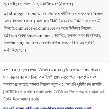
জুয়েলারী ব্র্যান্ড জিতে নিচ্ছে ডিজিটাল এর দুনিয়াকেও।
এই strategic framework কাজ করে স্টার্টআপ থেকে শুরু করে বিলিয়ন
ডলার বিজনেসের জন্য। কাজ করে FMCG এর মতো ট্রেডিশনাল প্রোডাক্ট,
কিংবা fCommerce-eCommerce এর মতো ডিজিটাল বিজনেস,
EdTech অথবা Entertainment ইন্ডাস্ট্রি, ফ্যাশন অথবা ফিনান্সিয়াল,
freelancing সহ যে কোন ধরণের সার্ভিস বিজনেস কিংবা নন-প্রফিট
অর্গানাইজেশনে।
আপনার জন্য সুখবর হচ্ছে, নিজেদের এবং ক্ল্যায়েন্টদের বিজনেস এর গ্রোথের
জন্য বছরের পর বছর রিসার্চ এবং ইমপ্লিমেন্ট করতে গিয়ে, এবং সেই সাথে
বাংলাদেশের সবচেয়ে নামকরা বিজনেস স্কুল এর পাশাপাশি পৃথিবীর টপ মার্কেটিং
ইন্সটিটিউটগুলোতে হাজার হাজার ডলার ট্রেইনিং এর পিছনে খরচ করে আমরা এই
সিস্টেম টাকে আয়ত্ব করেছি।
আর সেই নলেজ, লার্নিং এবং এক্সপেরিয়েন্স কাজে লাগিয়ে আমরা একটা