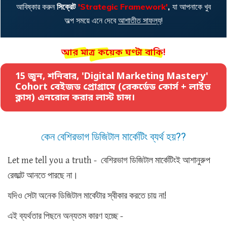
আবিষ্কার করুন
সিক্রেট
'
Strategic Framework'
,
যা আপনাকে খুব
অল্প সময়ে এনে দেবে
আশাতীত সাফল্য
!
আর মাত্র কয়েক ঘণ্টা বাকি!
15 জুন, শনিবার, 'Digital Marketing Mastery'
Cohort বেইজড প্রোগ্রামে (রেকর্ডেড কোর্স + লাইভ
ক্লাস) এনরোল করার লাস্ট চান্স।
কেন বেশিরভাগ ডিজিটাল মার্কেটিং ব্যর্থ হয়??
Let me tell you a truth - বেশিরভাগ ডিজিটাল মার্কেটিংই আশানুরুপ
রেজাল্ট আনতে পারছে না।
যদিও সেটা অনেক ডিজিটাল মার্কেটার স্বীকার করতে চায় না!
এই ব্যর্থতার পিছনে অন্যতম কারণ হচ্ছে -