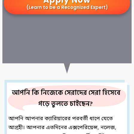
Apply Now
(Learn to be a Recognized Expert)
আবিষ্কার করুন সেই
"Ultimate Blueprint"
, 
যা 
দিয়ে অল্প সময়ে গড়তে পারবেন 
Expert Empire 
আপনি কি নিজেকে সেরাদের সেরা হিসেবে 
গড়ে তুলতে চাইছেন?  
আপনি আপনার ক্যারিয়ারের পরবর্তী ধাপে যেতে
আগ্রহী। আপনার এতদিনের এক্সপেরিয়েন্স, নলেজ,