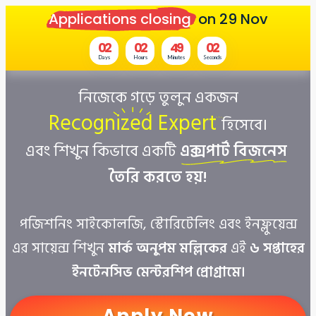
Applications closing 
on
29 Nov
0
2
0
2
4
9
0
2
Days
Hours
Minutes
Seconds
নিজেকে গড়ে তুলুন একজন
Recognized Expert
হিসেবে।
এবং শিখুন কিভাবে একটি
এক্সপার্ট বিজনেস 
তৈরি করতে হয়!
পজিশনিং সাইকোলজি, স্টোরিটেলিং এবং ইনফ্লুয়েন্স
এর সায়েন্স শিখুন
মার্ক অনুপম মল্লিকের
এই
৬ সপ্তাহের
ইনটেনসিভ মেন্টরশিপ প্রোগ্রামে।