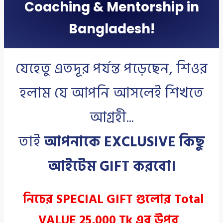
Coaching & Mentorship in
Bangladesh!
যেহেতু এতদূর পর্যন্ত পড়েছেন, শিওর
হলাম যে আপনি আসলেই শিখতে
আগ্রহী...
তাই
আপনাকে EXCLUSIVE কিছু
আইটেম GIFT করবো।
  নিচের SPECIAL GIFT গুলোর Total 
VALUE 25,000 Tk এর উপর  