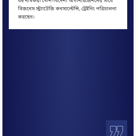
বহু নামকরা দেশি-বিদেশী অর্গানাইজেশনের সাথে
বিজনেস স্ট্র্যাটেজি কনসাল্টেন্সি, ট্রেইনিং পরিচালনা
করছেন।
„