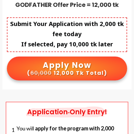
GODFATHER Offer Price =
12,000
tk
Submit Your Application with 2,000 tk
fee today
If selected, pay 10,000 tk later
Apply Now
(
60,000
12
,
000 Tk Total)
Application‑Only Entry!
You will
apply for the program with 2,000
1