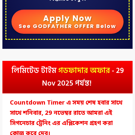
Apply Now
See GODFATHER OFFER Below
লিমিটেড টাইম
গডফাদার অফার
- 29
Nov 2025 পর্যন্ত!
Countdown Timer এ সময় শেষ হবার সাথে
সাথে শনিবার, 29 নভেম্বর রাতে আমরা এই
সিগনেচার ট্রেনিং এর এপ্লিকেশন গ্রহণ করা
ক্লোজ করে দেব।